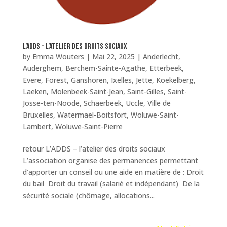
L’ADDS – L’Atelier Des Droits Sociaux
by
Emma Wouters
|
Mai 22, 2025
|
Anderlecht
,
Auderghem
,
Berchem-Sainte-Agathe
,
Etterbeek
,
Evere
,
Forest
,
Ganshoren
,
Ixelles
,
Jette
,
Koekelberg
,
Laeken
,
Molenbeek-Saint-Jean
,
Saint-Gilles
,
Saint-
Josse-ten-Noode
,
Schaerbeek
,
Uccle
,
Ville de
Bruxelles
,
Watermael-Boitsfort
,
Woluwe-Saint-
Lambert
,
Woluwe-Saint-Pierre
retour L’ADDS – l’atelier des droits sociaux
L’association organise des permanences permettant
d’apporter un conseil ou une aide en matière de : Droit
du bail Droit du travail (salarié et indépendant) De la
sécurité sociale (chômage, allocations...